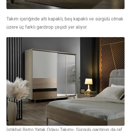
Takım içeriğinde altı kapaklı, beş kapaklı ve sürgülü olmak
üzere üç farklı gardırop çeşidi yer alıyor.
İstikbal Retro Yatak Odası Takımı- Sürgülü gardırop da raf