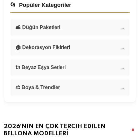
📂
Popüler Kategoriler
🛋️ Düğün Paketleri
→
🏠 Dekorasyon Fikirleri
→
🔌 Beyaz Eşya Setleri
→
🎨 Boya & Trendler
→
2026’NIN EN ÇOK TERCIH EDILEN
BELLONA MODELLERI