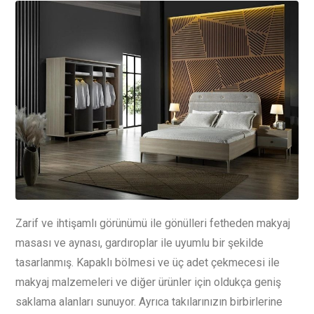
Zarif ve ihtişamlı görünümü ile gönülleri fetheden makyaj
masası ve aynası, gardıroplar ile uyumlu bir şekilde
tasarlanmış. Kapaklı bölmesi ve üç adet çekmecesi ile
makyaj malzemeleri ve diğer ürünler için oldukça geniş
saklama alanları sunuyor. Ayrıca takılarınızın birbirlerine