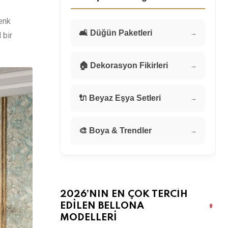
renk
🛋️ Düğün Paketleri
→
 bir
🏠 Dekorasyon Fikirleri
→
🔌 Beyaz Eşya Setleri
→
🎨 Boya & Trendler
→
2026’NIN EN ÇOK TERCIH
EDILEN BELLONA
MODELLERI