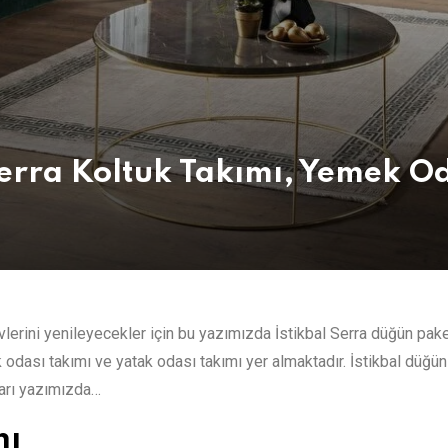
Serra Koltuk Takımı, Yemek Od
vlerini yenileyecekler için bu yazımızda İstikbal Serra düğün pake
 odası takımı ve yatak odası takımı yer almaktadır. İstikbal düğün
ları yazımızda…
mı