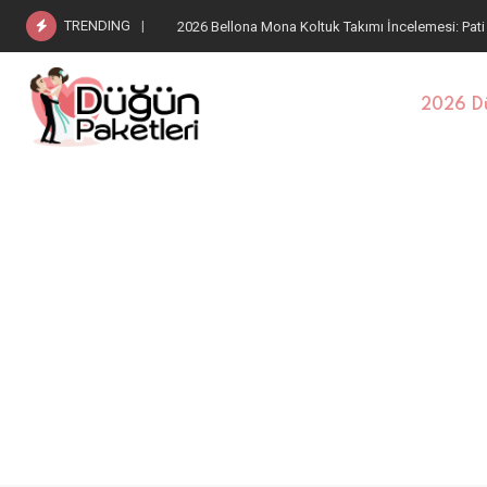
TRENDING
2026 Bellona Estella Koltuk Takımı: Pati Dostu Kum
2026 Dü