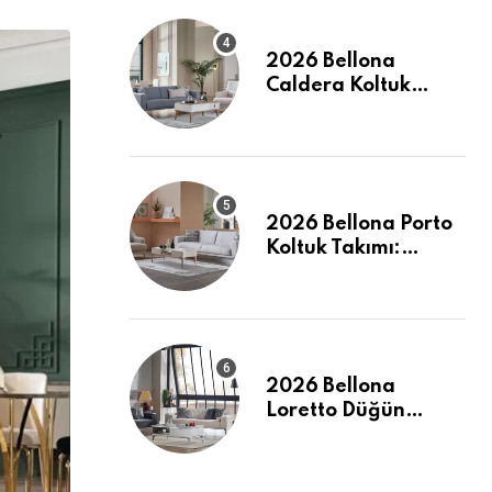
2026 Bellona
Caldera Koltuk
Takımı: Modern
Konforun Yeni
Tanımı
2026 Bellona Porto
Koltuk Takımı:
Evinizde Modern ve
Ferah Bir Dokunuş
2026 Bellona
Loretto Düğün
Paketi: Modern
Hatlar ve Maksimum
Konfor