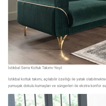
İstikbal Serra Koltuk Takımı-Yeşil
İstikbal koltuk takımı, açılabilir özelliği ile yatak olabilmekted
yumuşak dokulu kumaşları ve süngerleri ile ekstra konfor s