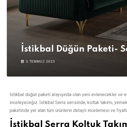
İstikbal Düğün Paketi- 
5 TEMMUZ 2023
İstikbal düğün paketi arayışında olan yeni evlenecekler ve e
inceleyeceğiz. İstikbal Serra serisinde, koltuk takımı, yemek
paketinde yer alan tüm ürünlerin detaylı incelemesi ve fiyat
İstikbal Serra Koltuk Takı