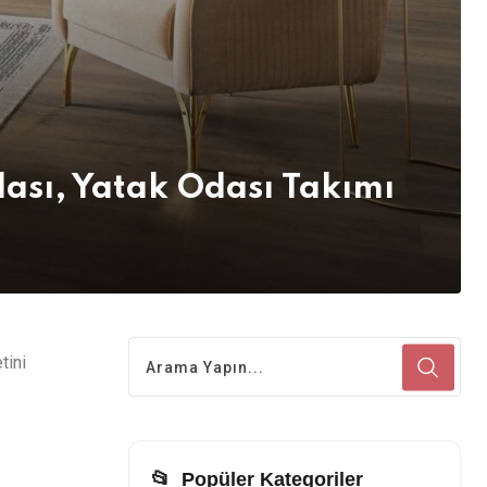
ası, Yatak Odası Takımı
tini
📂
Popüler Kategoriler