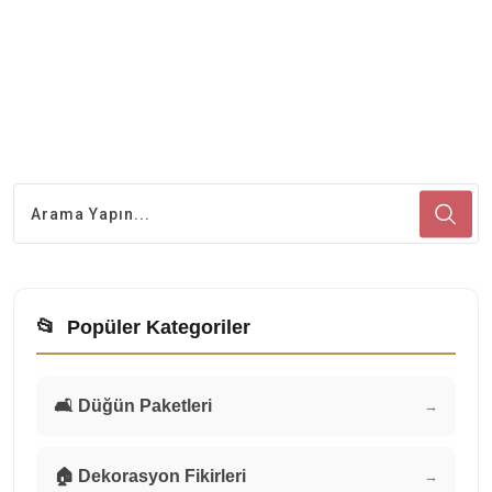
📂
Popüler Kategoriler
🛋️ Düğün Paketleri
→
🏠 Dekorasyon Fikirleri
→