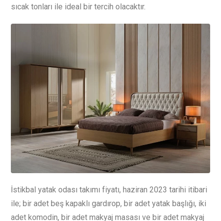
sıcak tonları ile ideal bir tercih olacaktır.
İstikbal yatak odası takımı fiyatı, haziran 2023 tarihi itibari
ile; bir adet beş kapaklı gardırop, bir adet yatak başlığı, iki
adet komodin, bir adet makyaj masası ve bir adet makyaj