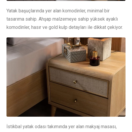
Yatak başuçlarında yer alan komodinler, minimal bir
tasarıma sahip. Ahşap malzemeye sahip yüksek ayaklı
komodinler, hasır ve gold kulp detayları ile dikkat çekiyor.
İstikbal yatak odası takımında yer alan makyaj masası,