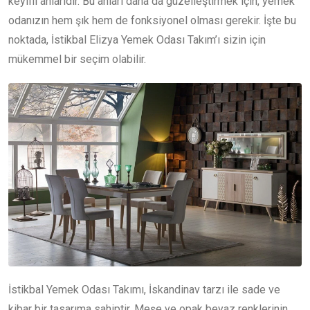
keyifli anlarıdır. Bu anları daha da güzelleştirmek için, yemek
odanızın hem şık hem de fonksiyonel olması gerekir. İşte bu
noktada, İstikbal Elizya Yemek Odası Takım’ı sizin için
mükemmel bir seçim olabilir.
İstikbal Yemek Odası Takımı, İskandinav tarzı ile sade ve
kibar bir tasarıma sahiptir. Meşe ve opak beyaz renklerinin