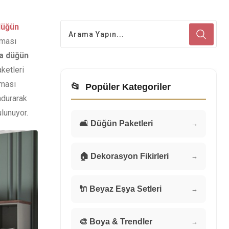
düğün
lması
a düğün
ketleri
lması
📂
Popüler Kategoriler
ndurarak
ulunuyor.
🛋️ Düğün Paketleri
→
🏠 Dekorasyon Fikirleri
→
🔌 Beyaz Eşya Setleri
→
🎨 Boya & Trendler
→