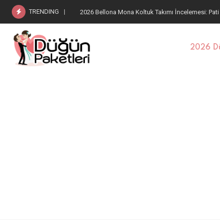
TRENDING
2026 Bellona Estella Koltuk Takımı: Pati Dostu Kum
2026 Dü