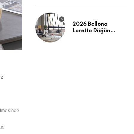
2026 Bellona
Loretto Düğün
Paketi: Modern
Hatlar ve Maksimum
Konfor
rz
dilmesinde
r.