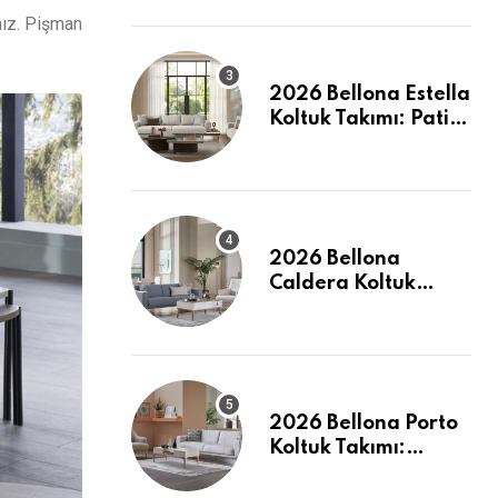
Dostu ve Şık
nız. Pişman
2026 Bellona Estella
Koltuk Takımı: Pati
Dostu Kumaş ve
Fiyatlar
2026 Bellona
Caldera Koltuk
Takımı: Modern
Konforun Yeni
Tanımı
2026 Bellona Porto
Koltuk Takımı:
Evinizde Modern ve
Ferah Bir Dokunuş