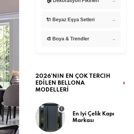
🏠 Dekorasyon Fikirleri
→
🔌 Beyaz Eşya Setleri
→
🎨 Boya & Trendler
→
2026’NIN EN ÇOK TERCIH
EDILEN BELLONA
MODELLERI
En İyi Çelik Kapı
Markası