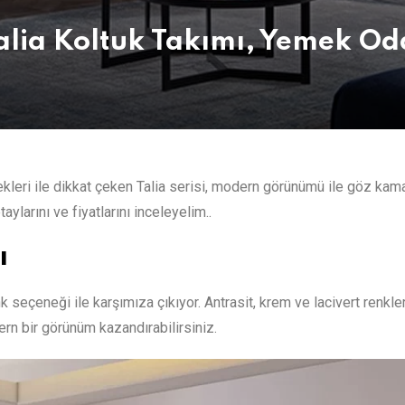
Talia Koltuk Takımı, Yemek Od
leri ile dikkat çeken Talia serisi, modern görünümü ile göz kamaş
ylarını ve fiyatlarını inceleyelim..
ı
nk seçeneği ile karşımıza çıkıyor. Antrasit, krem ve lacivert renkle
ern bir görünüm kazandırabilirsiniz.