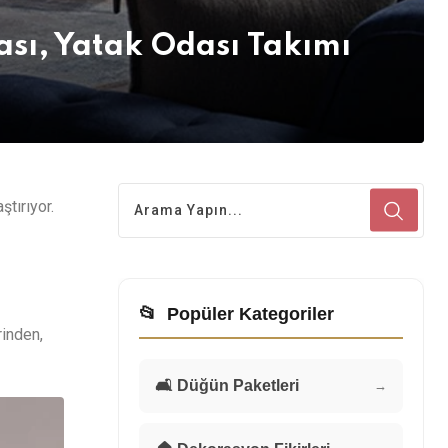
ası, Yatak Odası Takımı
tırıyor.
📂
Popüler Kategoriler
rinden,
🛋️ Düğün Paketleri
→