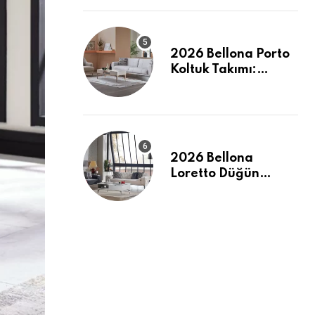
Tanımı
2026 Bellona Porto
Koltuk Takımı:
Evinizde Modern ve
Ferah Bir Dokunuş
2026 Bellona
Loretto Düğün
Paketi: Modern
Hatlar ve Maksimum
Konfor