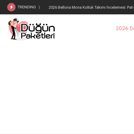
TRENDING
2026 Bellona Estella Koltuk Takımı: Pati Dostu Kum
2026 Dü