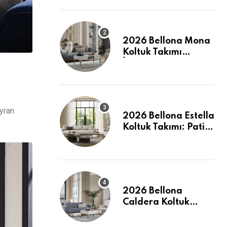
2026 Bellona Mona
Koltuk Takımı
İncelemesi: Pati
Dostu ve Şık
ayran
2026 Bellona Estella
Koltuk Takımı: Pati
Dostu Kumaş ve
Fiyatlar
2026 Bellona
Caldera Koltuk
Takımı: Modern
Konforun Yeni