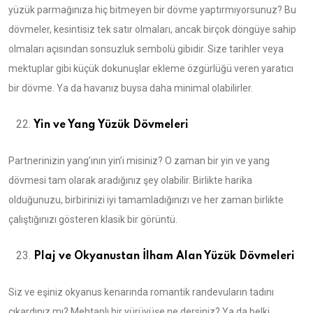
yüzük parmağınıza hiç bitmeyen bir dövme yaptırmıyorsunuz? Bu
dövmeler, kesintisiz tek satır olmaları, ancak birçok döngüye sahip
olmaları açısından sonsuzluk sembolü gibidir. Size tarihler veya
mektuplar gibi küçük dokunuşlar ekleme özgürlüğü veren yaratıcı
bir dövme. Ya da havanız buysa daha minimal olabilirler.
Yin ve Yang Yüzük Dövmeleri
Partnerinizin yang’ının yin’i misiniz? O zaman bir yin ve yang
dövmesi tam olarak aradığınız şey olabilir. Birlikte harika
olduğunuzu, birbirinizi iyi tamamladığınızı ve her zaman birlikte
çalıştığınızı gösteren klasik bir görüntü.
Plaj ve Okyanustan İlham Alan Yüzük Dövmeleri
Siz ve eşiniz okyanus kenarında romantik randevuların tadını
çıkardınız mı? Mehtaplı bir yürüyüşe ne dersiniz? Ya da belki