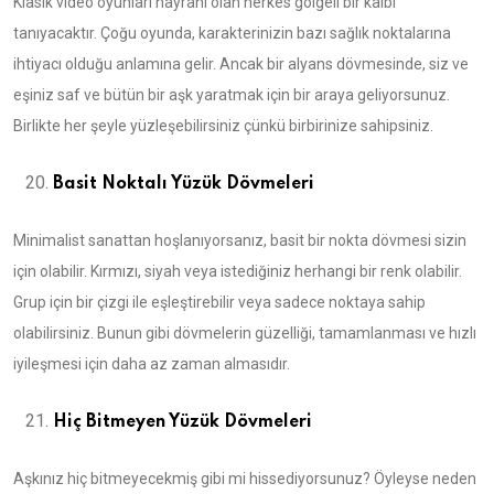
Klasik video oyunları hayranı olan herkes gölgeli bir kalbi
tanıyacaktır. Çoğu oyunda, karakterinizin bazı sağlık noktalarına
ihtiyacı olduğu anlamına gelir. Ancak bir alyans dövmesinde, siz ve
eşiniz saf ve bütün bir aşk yaratmak için bir araya geliyorsunuz.
Birlikte her şeyle yüzleşebilirsiniz çünkü birbirinize sahipsiniz.
Basit Noktalı Yüzük Dövmeleri
Minimalist sanattan hoşlanıyorsanız, basit bir nokta dövmesi sizin
için olabilir. Kırmızı, siyah veya istediğiniz herhangi bir renk olabilir.
Grup için bir çizgi ile eşleştirebilir veya sadece noktaya sahip
olabilirsiniz. Bunun gibi dövmelerin güzelliği, tamamlanması ve hızlı
iyileşmesi için daha az zaman almasıdır.
Hiç Bitmeyen Yüzük Dövmeleri
Aşkınız hiç bitmeyecekmiş gibi mi hissediyorsunuz? Öyleyse neden