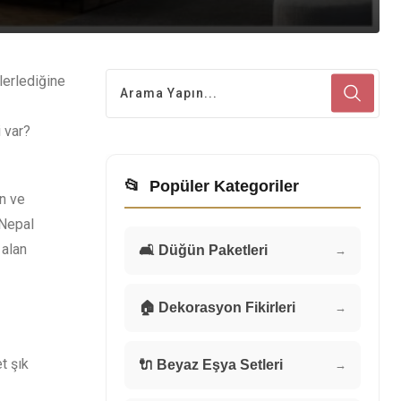
lerlediğine
 var?
📂
Popüler Kategoriler
in ve
 Nepal
 alan
🛋️ Düğün Paketleri
→
🏠 Dekorasyon Fikirleri
→
t şık
🔌 Beyaz Eşya Setleri
→