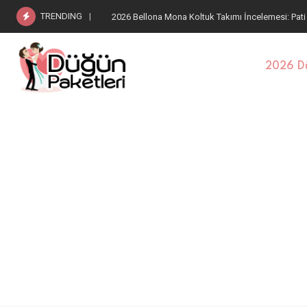
TRENDING
2026 Bellona Estella Koltuk Takımı: Pati Dostu Kum
2026 Dü