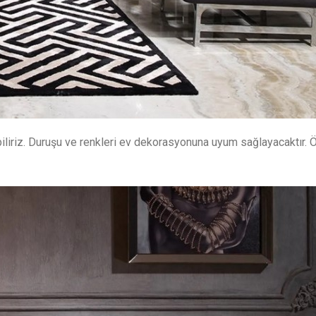
iliriz. Duruşu ve renkleri ev dekorasyonuna uyum sağlayacaktır. Ö