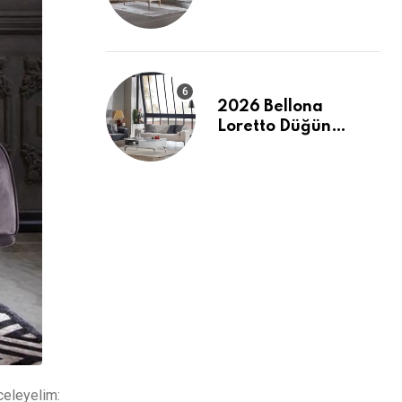
Evinizde Modern ve
Ferah Bir Dokunuş
2026 Bellona
Loretto Düğün
Paketi: Modern
Hatlar ve Maksimum
Konfor
celeyelim: