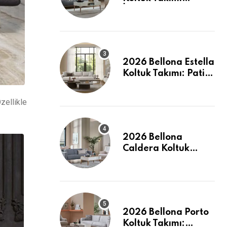
İncelemesi: Pati
Dostu ve Şık
2026 Bellona Estella
Koltuk Takımı: Pati
Dostu Kumaş ve
Fiyatlar
zellikle
2026 Bellona
Caldera Koltuk
Takımı: Modern
Konforun Yeni
Tanımı
2026 Bellona Porto
Koltuk Takımı: