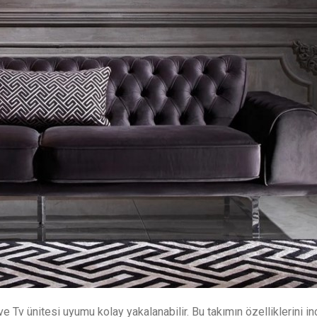
 Tv ünitesi uyumu kolay yakalanabilir. Bu takımın özelliklerini in