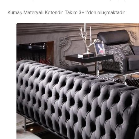
Kumaş Materyali Ketendir. Takım 3+1’den oluşmaktadır.