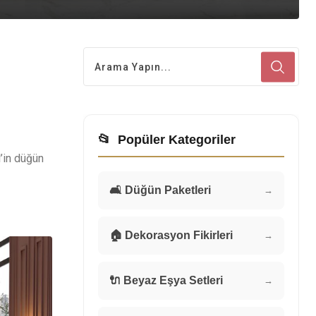
📂
Popüler Kategoriler
l’in düğün
🛋️ Düğün Paketleri
→
🏠 Dekorasyon Fikirleri
→
🔌 Beyaz Eşya Setleri
→