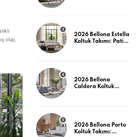
İncelemesi: Pati
Dostu ve Şık
likli
2026 Bellona Estella
ış olup,
Koltuk Takımı: Pati
Dostu Kumaş ve
Fiyatlar
2026 Bellona
Caldera Koltuk
Takımı: Modern
Konforun Yeni
Tanımı
2026 Bellona Porto
Koltuk Takımı: