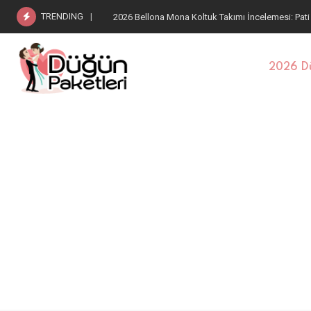
TRENDING
2026 Bellona Estella Koltuk Takımı: Pati Dostu Kum
2026 Dü