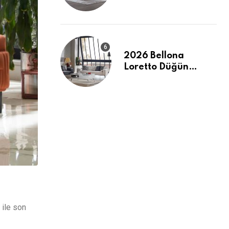
Evinizde Modern ve
Ferah Bir Dokunuş
2026 Bellona
Loretto Düğün
Paketi: Modern
Hatlar ve Maksimum
Konfor
 ile son