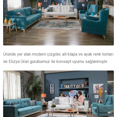
Üründe yer alan modern çizgiler, alt klapa ve ayak renk tonları
ile Elizya Ürün gurubumuz ile konsept uyumu sağlanmıştır.