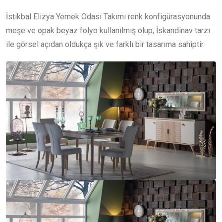
İstikbal Elizya Yemek Odası Takımı renk konfigürasyonunda
meşe ve opak beyaz folyo kullanılmış olup, İskandinav tarzı
ile görsel açıdan oldukça şık ve farklı bir tasarıma sahiptir.