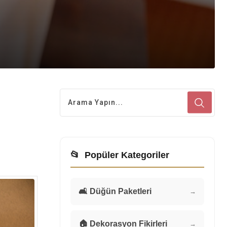
📂
Popüler Kategoriler
🛋️ Düğün Paketleri
→
🏠 Dekorasyon Fikirleri
→