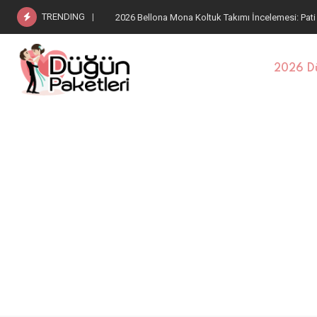
TRENDING
2026 Bellona Estella Koltuk Takımı: Pati Dostu Kum
2026 Dü