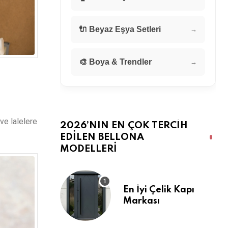
🔌 Beyaz Eşya Setleri
→
🎨 Boya & Trendler
→
ve lalelere
2026’NIN EN ÇOK TERCIH
EDILEN BELLONA
MODELLERI
En İyi Çelik Kapı
Markası