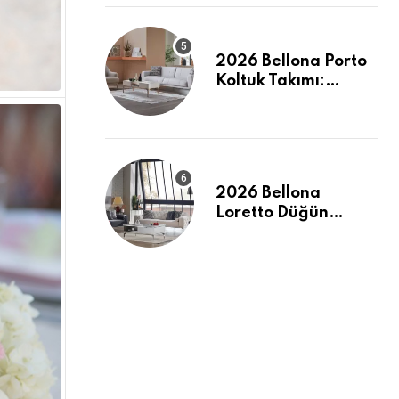
Tanımı
2026 Bellona Porto
Koltuk Takımı:
Evinizde Modern ve
Ferah Bir Dokunuş
2026 Bellona
Loretto Düğün
Paketi: Modern
Hatlar ve Maksimum
Konfor