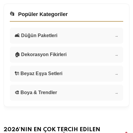
📂
Popüler Kategoriler
🛋️ Düğün Paketleri
→
🏠 Dekorasyon Fikirleri
→
🔌 Beyaz Eşya Setleri
→
🎨 Boya & Trendler
→
2026’NIN EN ÇOK TERCIH EDILEN