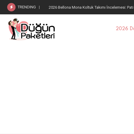
TRENDING
2026 Bellona Estella Koltuk Takımı: Pati Dostu Kum
2026 Dü