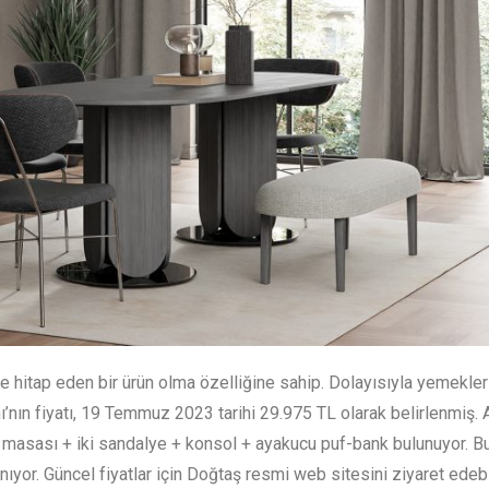
itap eden bir ürün olma özelliğine sahip. Dolayısıyla yemekleri
’nın fiyatı, 19 Temmuz 2023 tarihi 29.975 TL olarak belirlenmiş. 
masası + iki sandalye + konsol + ayakucu puf-bank bulunuyor. B
ıyor. Güncel fiyatlar için Doğtaş resmi web sitesini ziyaret edebil