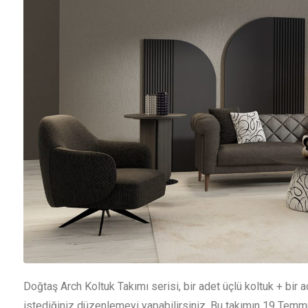
Doğtaş Arch Koltuk Takımı serisi, bir adet üçlü koltuk + bir ad
istediğiniz düzenlemeyi yapabilirsiniz. Bu takımın 19 Temmuz 