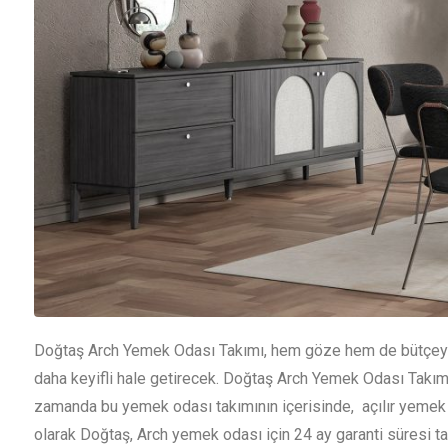
Doğtaş Arch Yemek Odası Takımı, hem göze hem de bütçeye h
daha keyifli hale getirecek. Doğtaş Arch Yemek Odası Takımı
zamanda bu yemek odası takımının içerisinde, açılır yemek 
olarak Doğtaş, Arch yemek odası için 24 ay garanti süresi tan