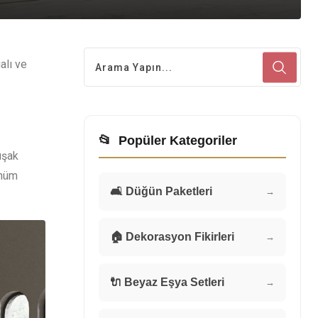
alı ve
📂
Popüler Kategoriler
uşak
ünüm
🛋️ Düğün Paketleri
→
🏠 Dekorasyon Fikirleri
→
🔌 Beyaz Eşya Setleri
→