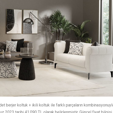
et berjer koltuk + ikili koltuk ile farklı parçaların kombinasyonuyl
2023 tarihi 41.090 TL olarak belirlenmiştir. Güncel fiyat bilgisi 