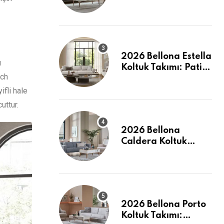
İncelemesi: Pati
Dostu ve Şık
2026 Bellona Estella
ı
Koltuk Takımı: Pati
rch
Dostu Kumaş ve
Fiyatlar
fli hale
uttur.
2026 Bellona
Caldera Koltuk
Takımı: Modern
Konforun Yeni
Tanımı
2026 Bellona Porto
Koltuk Takımı: