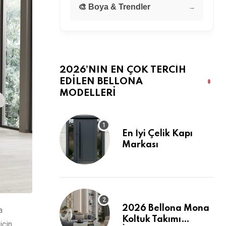
🎨 Boya & Trendler
→
2026’NIN EN ÇOK TERCIH
EDILEN BELLONA
MODELLERI
En İyi Çelik Kapı
Markası
2026 Bellona Mona
a
Koltuk Takımı
için