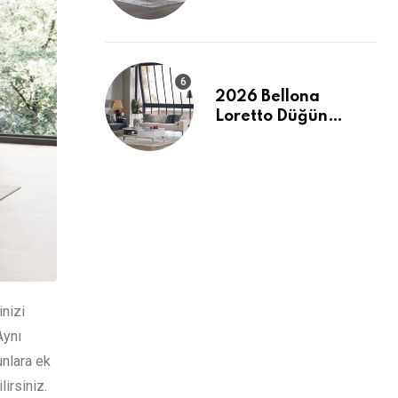
Evinizde Modern ve
Ferah Bir Dokunuş
2026 Bellona
Loretto Düğün
Paketi: Modern
Hatlar ve Maksimum
Konfor
nizi
Aynı
unlara ek
irsiniz.