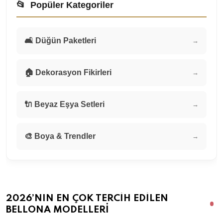
📂
Popüler Kategoriler
🛋️ Düğün Paketleri
→
🏠 Dekorasyon Fikirleri
→
🔌 Beyaz Eşya Setleri
→
🎨 Boya & Trendler
→
2026’NIN EN ÇOK TERCIH EDILEN
BELLONA MODELLERI