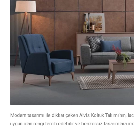
Modern tasarımı ile dikkat çeken Alvis Koltuk Takımı’nın, laci
uygun olan rengi tercih edebilir ve benzersiz tasarımlara imz