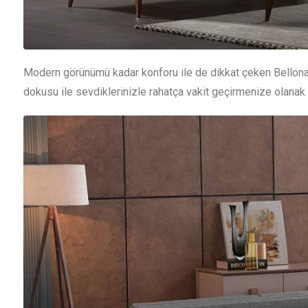
Modern görünümü kadar konforu ile de dikkat çeken Bellona
dokusu ile sevdiklerinizle rahatça vakit geçirmenize olanak 