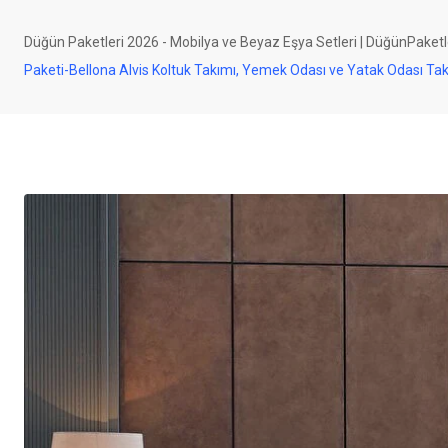
Düğün Paketleri 2026 - Mobilya ve Beyaz Eşya Setleri | DüğünPaketl
Paketi-Bellona Alvis Koltuk Takımı, Yemek Odası ve Yatak Odası Ta