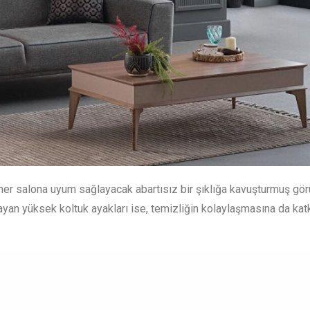
nı her salona uyum sağlayacak abartısız bir şıklığa kavuşturmuş gör
an yüksek koltuk ayakları ise, temizliğin kolaylaşmasına da kat