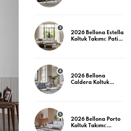
İncelemesi: Pati
Dostu ve Şık
2026 Bellona Estella
Koltuk Takımı: Pati
Dostu Kumaş ve
Fiyatlar
2026 Bellona
Caldera Koltuk
Takımı: Modern
Konforun Yeni
Tanımı
2026 Bellona Porto
Koltuk Takımı: