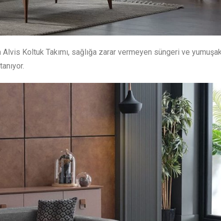
 Alvis Koltuk Takımı, sağlığa zarar vermeyen süngeri ve yumuş
tanıyor.