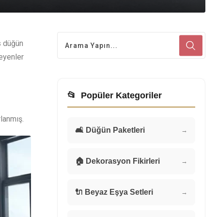
s düğün
teyenler
📂
Popüler Kategoriler
rlanmış.
🛋️ Düğün Paketleri
→
🏠 Dekorasyon Fikirleri
→
🔌 Beyaz Eşya Setleri
→