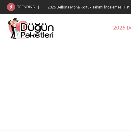
TRENDING
2026 Bellona Estella Koltuk Takımı: Pati Dostu Kum
2026 Dü