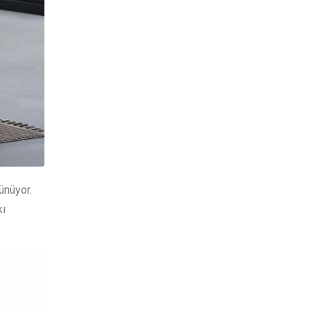
ünüyor.
kı