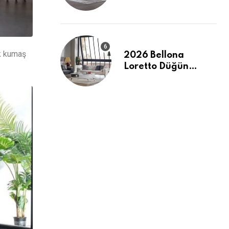
Evinizde Modern ve
Ferah Bir Dokunuş
ak kumaş
2026 Bellona
Loretto Düğün
Paketi: Modern
Hatlar ve Maksimum
Konfor