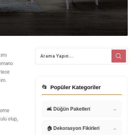
kımı
 Romano
ylece
ım.
📂
Popüler Kategoriler
🛋️ Düğün Paketleri
→
 Home
ulu olup,
🏠 Dekorasyon Fikirleri
→