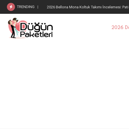
TRENDING
2026 Bellona Estella Koltuk Takımı: Pati Dostu Kum
2026 Dü