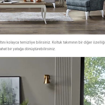
ı kolayca temizliye bilirsiniz. Koltuk takımının bir diğer özelliğ
hat bir yatağa dönüştürebilirsiniz.