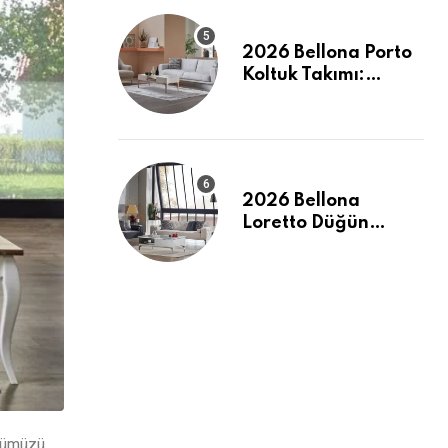
2026 Bellona Porto
Koltuk Takımı:
Evinizde Modern ve
Ferah Bir Dokunuş
2026 Bellona
Loretto Düğün
Paketi: Modern
Hatlar ve Maksimum
Konfor
özümüzü