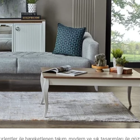
ırlentler ile hareketlenen takım, modern ve şık tasarımları ile g