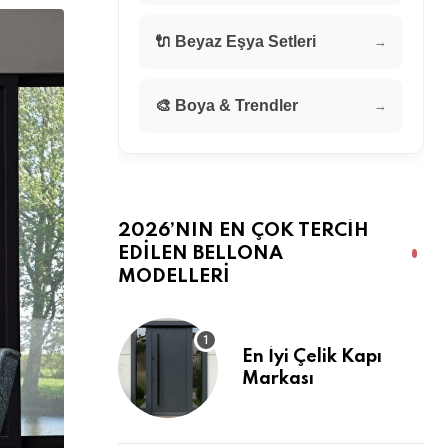
🔌 Beyaz Eşya Setleri
→
🎨 Boya & Trendler
→
2026’NIN EN ÇOK TERCIH
EDILEN BELLONA
MODELLERI
En İyi Çelik Kapı
Markası