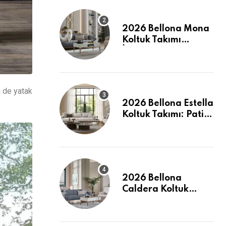
2026 Bellona Mona
Koltuk Takımı
İncelemesi: Pati
Dostu ve Şık
i de yatak
2026 Bellona Estella
Koltuk Takımı: Pati
Dostu Kumaş ve
Fiyatlar
2026 Bellona
Caldera Koltuk
Takımı: Modern
Konforun Yeni
Tanımı