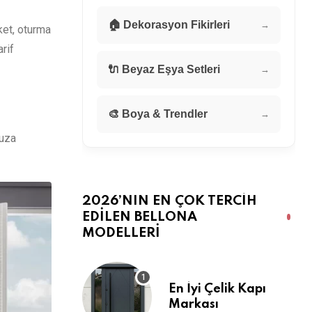
🏠 Dekorasyon Fikirleri
→
ket, oturma
rif
🔌 Beyaz Eşya Setleri
→
🎨 Boya & Trendler
→
nuza
2026’NIN EN ÇOK TERCIH
EDILEN BELLONA
MODELLERI
En İyi Çelik Kapı
Markası