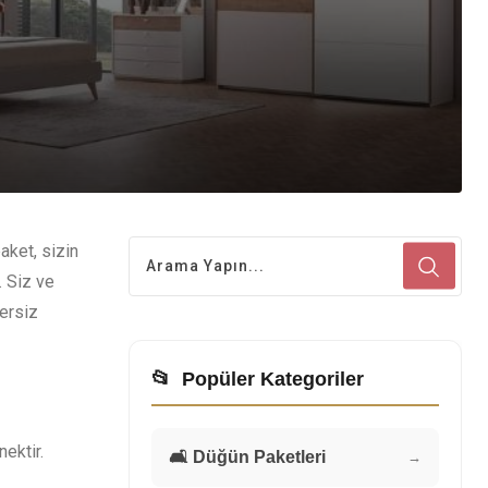
aket, sizin
. Siz ve
zersiz
📂
Popüler Kategoriler
ektir.
🛋️ Düğün Paketleri
→