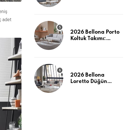
Takımı: Modern
Konforun Yeni
eniş
Tanımı
ç adet
2026 Bellona Porto
Koltuk Takımı:
Evinizde Modern ve
Ferah Bir Dokunuş
2026 Bellona
Loretto Düğün
Paketi: Modern
Hatlar ve Maksimum
Konfor