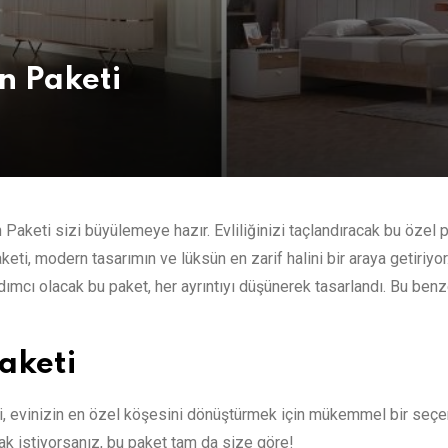
n Paketi
keti sizi büyülemeye hazır. Evliliğinizi taçlandıracak bu özel p
i, modern tasarımın ve lüksün en zarif halini bir araya getiriyor
dımcı olacak bu paket, her ayrıntıyı düşünerek tasarlandı. Bu ben
aketi
 evinizin en özel köşesini dönüştürmek için mükemmel bir seçen
k istiyorsanız, bu paket tam da size göre!