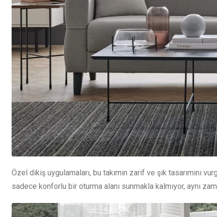
Özel dikiş uygulamaları, bu takımın zarif ve şık tasarımını vur
sadece konforlu bir oturma alanı sunmakla kalmıyor, aynı zama