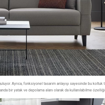
guluyor. Ayrıca, fonksiyonel tasarım anlayışı sayesinde bu koltuk 
nda bir yatak ve depolama alanı olarak da kullanılabilme özelliği